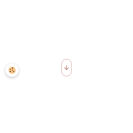
BLOG
lerepaireduhibou@gmail.com - 1 Le Breil 44680 Sainte-
Pazanne - 06 66 08 66 69 - Hébergement insolite &
Cabane perchée